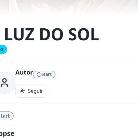
 LUZ DO SOL
ão
Autor
Start
Seguir
Start
opse