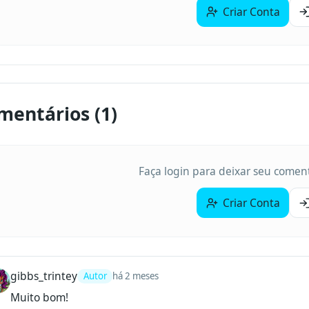
Criar Conta
mentários (
1
)
Faça login para deixar seu coment
Criar Conta
gibbs_trintey
Autor
há 2 meses
Muito bom!