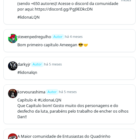
(sendo +650 autores)! Acesse o discord da comunidade
por aqui: https://discord.gg/PgJ9EDkcDN
#lidonaLQN
stevenpedregulho
Autor
há 4 meses
Bom primeiro capítulo Ameegan 😎🤝
darkyjr
Autor
há 5 meses
#lidonalqn
korvourashima
Autor
há 5 meses
Capítulo 4: #LidonaLQN

Que Capítulo bom! Gosto muito dos personagens e do 
desfecho da luta, parabéns pelo trabalho de encher os olhos 
Dan!!
A Maior comunidade de Entusiastas do Quadrinho