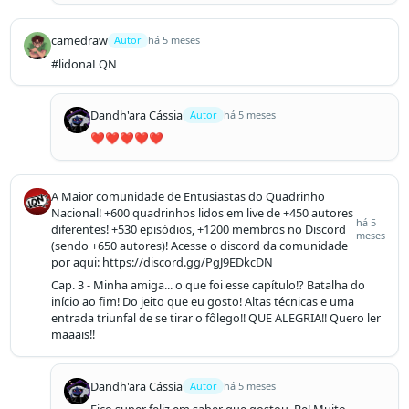
camedraw
Autor
há 5 meses
#lidonaLQN
Dandh'ara Cássia
Autor
há 5 meses
❤️❤️❤️❤️❤️
A Maior comunidade de Entusiastas do Quadrinho
Nacional! +600 quadrinhos lidos em live de +450 autores
há 5
diferentes! +530 episódios, +1200 membros no Discord
meses
(sendo +650 autores)! Acesse o discord da comunidade
por aqui: https://discord.gg/PgJ9EDkcDN
Cap. 3 - Minha amiga... o que foi esse capítulo!? Batalha do 
início ao fim! Do jeito que eu gosto! Altas técnicas e uma 
entrada triunfal de se tirar o fôlego!! QUE ALEGRIA!! Quero ler 
maaais!!
Dandh'ara Cássia
Autor
há 5 meses