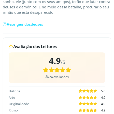
sonho, ele (junto com os seus amigos), terão que lutar contra 
deuses e demônios. E no meio dessa batalha, procurar o seu 
irmão que está desaparecido.
@
aorigemdosdeuses
Avaliação dos Leitores
4.9
/5
24
avaliações
História
5.0
Arte
4.9
Originalidade
4.9
Ritmo
4.9