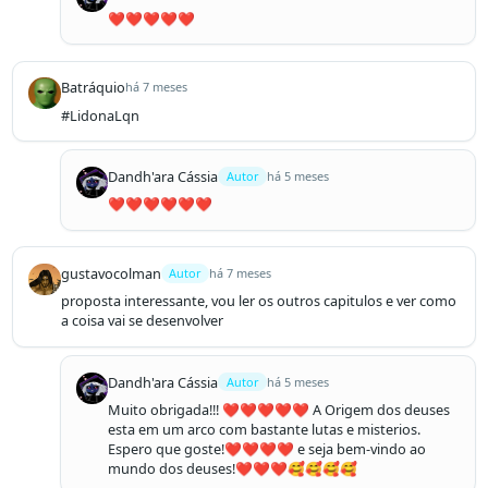
❤️❤️❤️❤️❤️
Batráquio
há 7 meses
#LidonaLqn
Dandh'ara Cássia
Autor
há 5 meses
❤️❤️❤️❤️❤️❤️
gustavocolman
Autor
há 7 meses
proposta interessante, vou ler os outros capitulos e ver como 
a coisa vai se desenvolver
Dandh'ara Cássia
Autor
há 5 meses
Muito obrigada!!! ❤️❤️❤️❤️❤️ A Origem dos deuses 
esta em um arco com bastante lutas e misterios. 
Espero que goste!❤️❤️❤️❤️ e seja bem-vindo ao 
mundo dos deuses!❤️❤️❤️🥰🥰🥰🥰