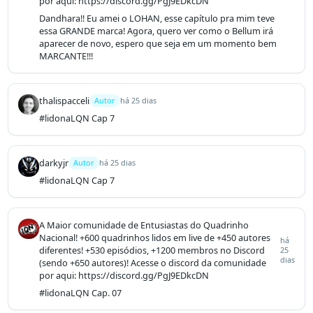
por aqui: https://discord.gg/PgJ9EDkcDN
Dandhara!! Eu amei o LOHAN, esse capítulo pra mim teve 
essa GRANDE marca! Agora, quero ver como o Bellum irá 
aparecer de novo, espero que seja em um momento bem 
MARCANTE!!!
thalispacceli
Autor
há 25 dias
#lidonaLQN Cap 7
darkyjr
Autor
há 25 dias
#lidonaLQN Cap 7
A Maior comunidade de Entusiastas do Quadrinho
Nacional! +600 quadrinhos lidos em live de +450 autores
há
diferentes! +530 episódios, +1200 membros no Discord
25
dias
(sendo +650 autores)! Acesse o discord da comunidade
por aqui: https://discord.gg/PgJ9EDkcDN
#lidonaLQN Cap. 07