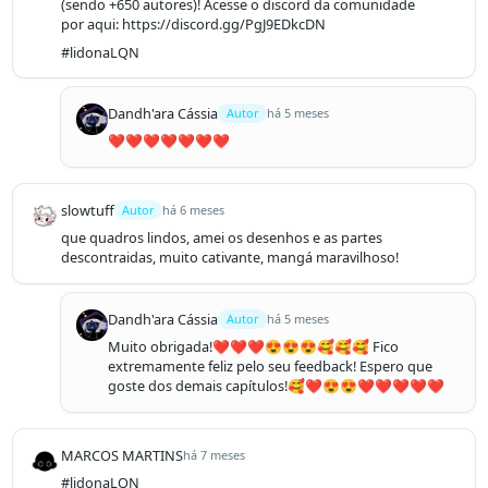
(sendo +650 autores)! Acesse o discord da comunidade
por aqui: https://discord.gg/PgJ9EDkcDN
#lidonaLQN
Dandh'ara Cássia
Autor
há 5 meses
❤️❤️❤️❤️❤️❤️❤️
slowtuff
Autor
há 6 meses
que quadros lindos, amei os desenhos e as partes 
descontraidas, muito cativante, mangá maravilhoso!
Dandh'ara Cássia
Autor
há 5 meses
Muito obrigada!❤️❤️❤️😍😍😍🥰🥰🥰 Fico 
extremamente feliz pelo seu feedback! Espero que 
goste dos demais capítulos!🥰❤️😍😍❤️❤️❤️❤️❤️
MARCOS MARTINS
há 7 meses
#lidonaLQN