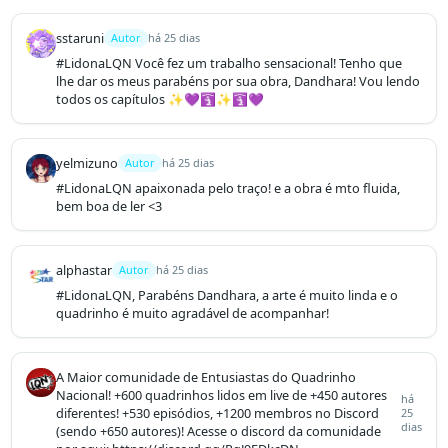
sstaruni
Autor
há 25 dias
#LidonaLQN Você fez um trabalho sensacional! Tenho que 
lhe dar os meus parabéns por sua obra, Dandhara! Vou lendo 
todos os capítulos ✨️💜🛐✨️🛐💜
yelmizuno
Autor
há 25 dias
#LidonaLQN apaixonada pelo traço! e a obra é mto fluida, 
bem boa de ler <3
alphastar
Autor
há 25 dias
#LidonaLQN, Parabéns Dandhara, a arte é muito linda e o 
quadrinho é muito agradável de acompanhar!
A Maior comunidade de Entusiastas do Quadrinho
Nacional! +600 quadrinhos lidos em live de +450 autores
há
diferentes! +530 episódios, +1200 membros no Discord
25
dias
(sendo +650 autores)! Acesse o discord da comunidade