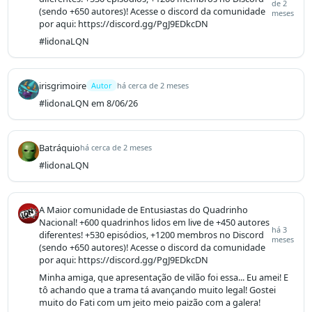
de 2
(sendo +650 autores)! Acesse o discord da comunidade
meses
por aqui: https://discord.gg/PgJ9EDkcDN
#lidonaLQN
irisgrimoire
Autor
há cerca de 2 meses
#lidonaLQN em 8/06/26
Batráquio
há cerca de 2 meses
#lidonaLQN
A Maior comunidade de Entusiastas do Quadrinho
Nacional! +600 quadrinhos lidos em live de +450 autores
há 3
diferentes! +530 episódios, +1200 membros no Discord
meses
(sendo +650 autores)! Acesse o discord da comunidade
por aqui: https://discord.gg/PgJ9EDkcDN
Minha amiga, que apresentação de vilão foi essa... Eu amei! E 
tô achando que a trama tá avançando muito legal! Gostei 
muito do Fati com um jeito meio paizão com a galera!