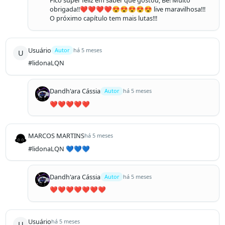
Fico super feliz em saber que gostou, Be! Muito 
obrigada!!❤️❤️❤️❤️😍😍😍😍😍 live maravilhosa!!! 
O próximo capítulo tem mais lutas!!!
Usuário
Autor
há 5 meses
U
#lidonaLQN
Dandh'ara Cássia
Autor
há 5 meses
❤️❤️❤️❤️❤️
MARCOS MARTINS
há 5 meses
#lidonaLQN 💙💙💙
Dandh'ara Cássia
Autor
há 5 meses
❤️❤️❤️❤️❤️❤️❤️
Usuário
há 5 meses
U