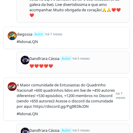
galera da live). Live divertidissima e que amo 
acompanhar. Muito obrigada de coração!🙏🙏❤️❤️
❤️
diegossa
Autor
há 7 meses
#lidonaLQN
Dandh'ara Cássia
Autor
há 5 meses
❤️❤️❤️❤️❤️
A Maior comunidade de Entusiastas do Quadrinho
Nacional! +600 quadrinhos lidos em live de +450 autores
há 7
diferentes! +530 episódios, +1200 membros no Discord
meses
(sendo +650 autores)! Acesse o discord da comunidade
por aqui: https://discord.gg/PgJ9EDkcDN
#lidonaLQN
Dandh'ara Cássia
Autor
há 5 meses