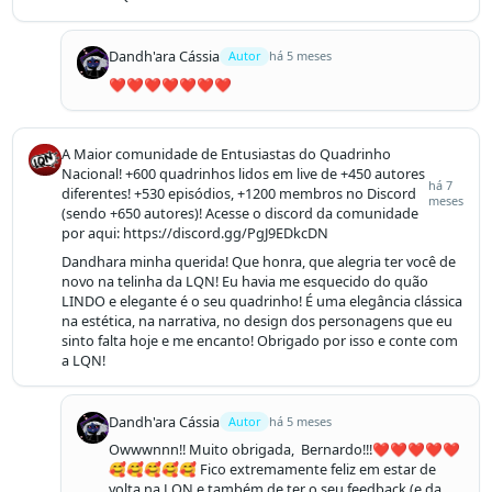
Dandh'ara Cássia
Autor
há 5 meses
❤️❤️❤️❤️❤️❤️❤️
A Maior comunidade de Entusiastas do Quadrinho
Nacional! +600 quadrinhos lidos em live de +450 autores
há 7
diferentes! +530 episódios, +1200 membros no Discord
meses
(sendo +650 autores)! Acesse o discord da comunidade
por aqui: https://discord.gg/PgJ9EDkcDN
Dandhara minha querida! Que honra, que alegria ter você de 
novo na telinha da LQN! Eu havia me esquecido do quão 
LINDO e elegante é o seu quadrinho! É uma elegância clássica 
na estética, na narrativa, no design dos personagens que eu 
sinto falta hoje e me encanto! Obrigado por isso e conte com 
a LQN!
Dandh'ara Cássia
Autor
há 5 meses
Owwwnnn!! Muito obrigada,  Bernardo!!!❤️❤️❤️❤️❤️
🥰🥰🥰🥰🥰 Fico extremamente feliz em estar de 
volta na LQN e também de ter o seu feedback (e da 