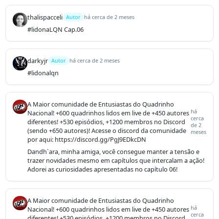
thalispacceli
Autor
há cerca de 2 meses
#lidonaLQN Cap.06
darkyjr
Autor
há cerca de 2 meses
#lidonalqn
A Maior comunidade de Entusiastas do Quadrinho
há
Nacional! +600 quadrinhos lidos em live de +450 autores
cerca
diferentes! +530 episódios, +1200 membros no Discord
de 2
(sendo +650 autores)! Acesse o discord da comunidade
meses
por aqui: https://discord.gg/PgJ9EDkcDN
Dandh`ara, minha amiga, você consegue manter a tensão e 
trazer novidades mesmo em capítulos que intercalam a ação! 
Adorei as curiosidades apresentadas no capítulo 06!
A Maior comunidade de Entusiastas do Quadrinho
há
Nacional! +600 quadrinhos lidos em live de +450 autores
cerca
diferentes! +530 episódios, +1200 membros no Discord