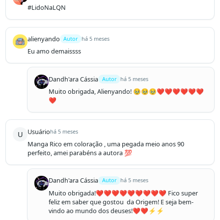
#LidoNaLQN
alienyando
Autor
há 5 meses
Eu amo demaissss
Dandh'ara Cássia
Autor
há 5 meses
Muito obrigada, Alienyando! 🥹🥹🥹❤️❤️❤️❤️❤️❤️
❤️
Usuário
há 5 meses
U
Manga Rico em coloração , uma pegada meio anos 90 
perfeito, amei parabéns a autora 💯
Dandh'ara Cássia
Autor
há 5 meses
Muito obrigada!❤️❤️❤️❤️❤️❤️❤️❤️❤️ Fico super 
feliz em saber que gostou  da Origem! E seja bem-
vindo ao mundo dos deuses!❤️❤️⚡️⚡️