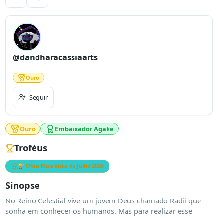
@dandharacassiaarts
Ouro
Seguir
Ouro
Embaixador Agakê
Troféus
🏆 Obra Mais Vista de
Julho 2026
Sinopse
No Reino Celestial vive um jovem Deus chamado Radii que 
sonha em conhecer os humanos. Mas para realizar esse 