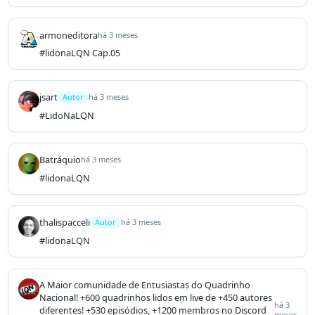
armoneditora
há 3 meses
#lidonaLQN Cap.05
jsart
Autor
há 3 meses
#LidoNaLQN
Batráquio
há 3 meses
#lidonaLQN
thalispacceli
Autor
há 3 meses
#lidonaLQN
A Maior comunidade de Entusiastas do Quadrinho
Nacional! +600 quadrinhos lidos em live de +450 autores
há 3
diferentes! +530 episódios, +1200 membros no Discord
meses