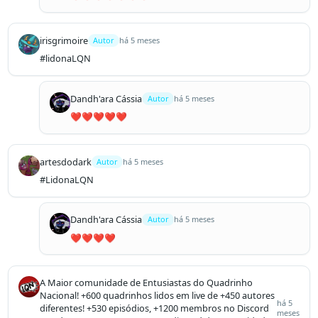
irisgrimoire
Autor
há 5 meses
#lidonaLQN
Dandh'ara Cássia
Autor
há 5 meses
❤️❤️❤️❤️❤️
artesdodark
Autor
há 5 meses
#LidonaLQN
Dandh'ara Cássia
Autor
há 5 meses
❤️❤️❤️❤️
A Maior comunidade de Entusiastas do Quadrinho
Nacional! +600 quadrinhos lidos em live de +450 autores
há 5
diferentes! +530 episódios, +1200 membros no Discord
meses