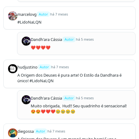
marcelovg
Autor
há 7 meses
#LidoNaLQN
Dandh'ara Cássia
Autor
há 5 meses
❤️❤️❤️❤️
hudjustino
Autor
há 7 meses
A Origem dos Deuses é pura arte! O Estilo da Dandhara é 
único! #LidoNaLQN
Dandh'ara Cássia
Autor
há 5 meses
Muito obrigada,  Hud!! Seu quadrinho é sensacional!
😍😍❤️❤️❤️🥹🥹🥹🥹
diegossa
Autor
há 7 meses