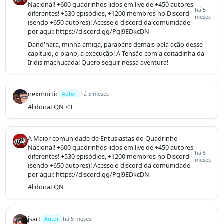
Nacional! +600 quadrinhos lidos em live de +450 autores
há 5
diferentes! +530 episódios, +1200 membros no Discord
meses
(sendo +650 autores)! Acesse o discord da comunidade
por aqui: https://discord.gg/PgJ9EDkcDN
Dand'hara, minha amiga, parabéns demais pela ação desse 
capítulo, o plano, a execução! A Tensão com a coitadinha da 
Iridis machucada! Quero seguir nessa aventura!
nexmortic
Autor
há 5 meses
#lidonaLQN <3
A Maior comunidade de Entusiastas do Quadrinho
Nacional! +600 quadrinhos lidos em live de +450 autores
há 5
diferentes! +530 episódios, +1200 membros no Discord
meses
(sendo +650 autores)! Acesse o discord da comunidade
por aqui: https://discord.gg/PgJ9EDkcDN
#lidonaLQN
jsart
Autor
há 5 meses