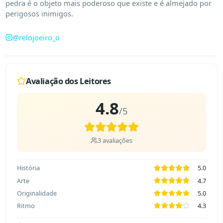
pedra é o objeto mais poderoso que existe e é almejado por 
perigosos inimigos.
@
relojoeiro_o
Avaliação dos Leitores
4.8
/5
3
avaliações
História
5.0
Arte
4.7
Originalidade
5.0
Ritmo
4.3