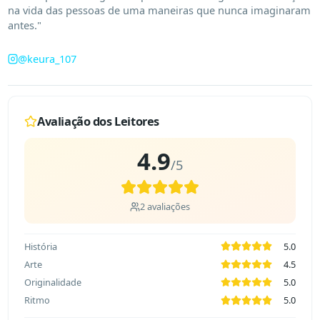
na vida das pessoas de uma maneiras que nunca imaginaram 
antes."
@
keura_107
Avaliação dos Leitores
4.9
/5
2
avaliações
História
5.0
Arte
4.5
Originalidade
5.0
Ritmo
5.0