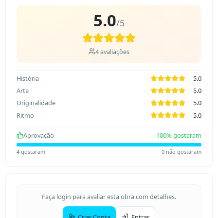
5.0
/5
4
avaliações
História
5.0
Arte
5.0
Originalidade
5.0
Ritmo
5.0
Aprovação
100
% gostaram
4
gostaram
0
não gostaram
Faça login para avaliar esta obra com detalhes.
Criar Conta
Entrar