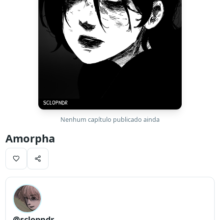
Nenhum capítulo publicado ainda
Amorpha
@sclopndr