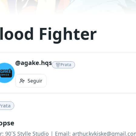
lood Fighter
@agake.hqs
Prata
Seguir
Prata
opse
r: 90´S Stylle Studio | Email: arthur.kykiske@gmail.c