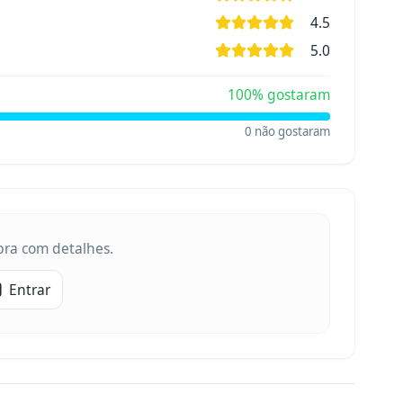
4.5
5.0
100
% gostaram
0
não gostaram
obra com detalhes.
Entrar