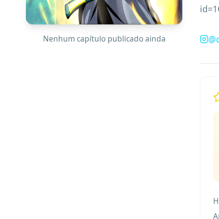
id=
Nenhum capítulo publicado ainda
@
H
A