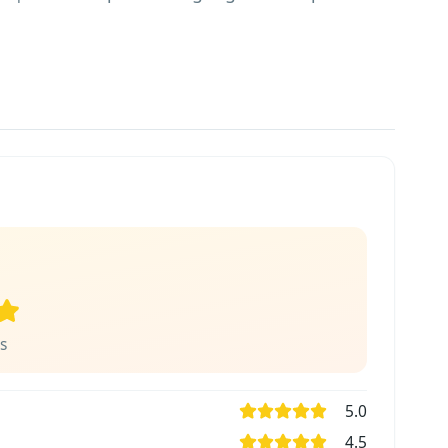
s
5.0
4.5