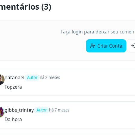
mentários (
3
)
Faça login para deixar seu coment
Criar Conta
natanael
Autor
há 2 meses
Topzera
gibbs_trintey
Autor
há 7 meses
Da hora