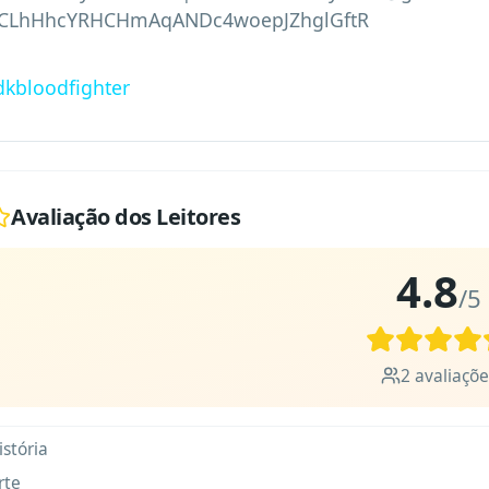
1CLhHhcYRHCHmAqANDc4woepJZhglGftR
dkbloodfighter
Avaliação dos Leitores
4.8
/5
2
avaliaçõe
istória
rte