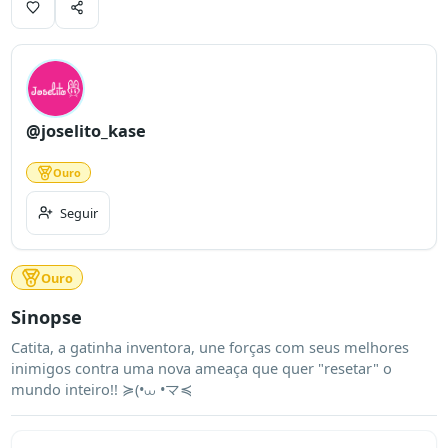
@joselito_kase
Ouro
Seguir
Ouro
Sinopse
Catita, a gatinha inventora, une forças com seus melhores 
inimigos contra uma nova ameaça que quer "resetar" o 
mundo inteiro!! ≽(•⩊ •マ≼