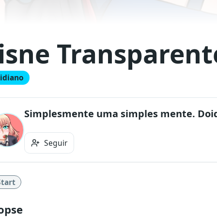
isne Transparent
idiano
Seguir
Start
opse