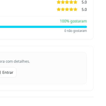
5.0
5.0
100
% gostaram
0
não gostaram
obra com detalhes.
Entrar