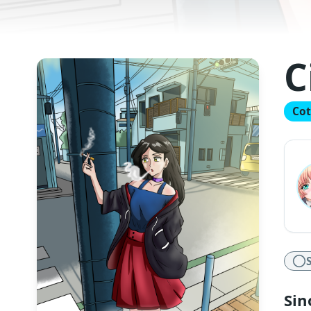
C
Cot
Sin