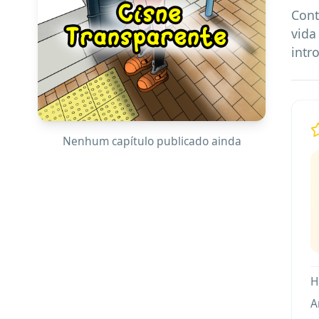
Cont
vida
intr
Nenhum capítulo publicado ainda
H
A