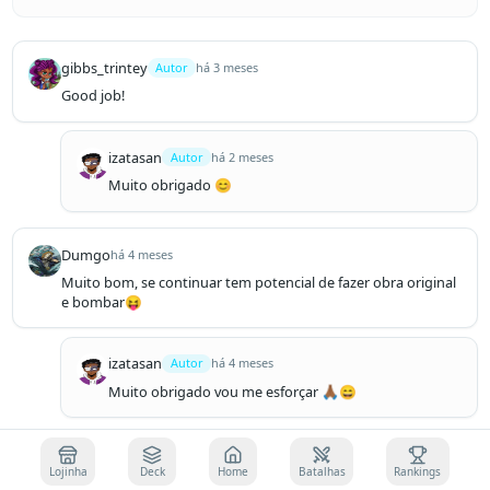
gibbs_trintey
Autor
há 3 meses
Good job!
izatasan
Autor
há 2 meses
Muito obrigado 😊
Dumgo
há 4 meses
Muito bom, se continuar tem potencial de fazer obra original 
e bombar😝
izatasan
Autor
há 4 meses
Muito obrigado vou me esforçar 🙏🏾😄
Lojinha
Deck
Home
Batalhas
Rankings