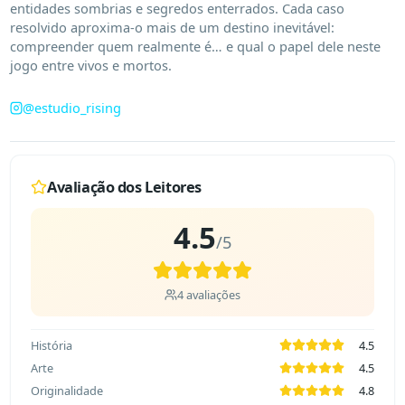
entidades sombrias e segredos enterrados. Cada caso 
resolvido aproxima-o mais de um destino inevitável: 
compreender quem realmente é… e qual o papel dele neste 
jogo entre vivos e mortos.
@
estudio_rising
Avaliação dos Leitores
4.5
/5
4
avaliações
História
4.5
Arte
4.5
Originalidade
4.8