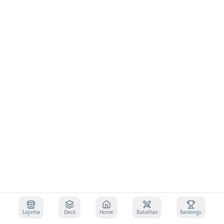
Lojinha
Deck
Home
Batalhas
Rankings