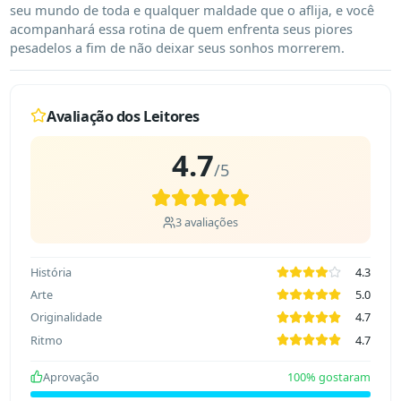
seu mundo de toda e qualquer maldade que o aflija, e você 
acompanhará essa rotina de quem enfrenta seus piores 
pesadelos a fim de não deixar seus sonhos morrerem.
Avaliação dos Leitores
4.7
/5
3
avaliações
História
4.3
Arte
5.0
Originalidade
4.7
Ritmo
4.7
Aprovação
100
% gostaram