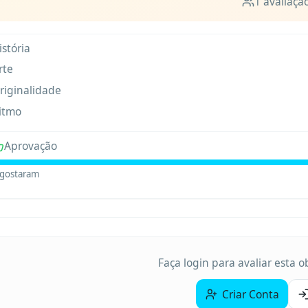
1
avaliaçã
istória
rte
riginalidade
itmo
Aprovação
gostaram
Faça login para avaliar esta 
Criar Conta