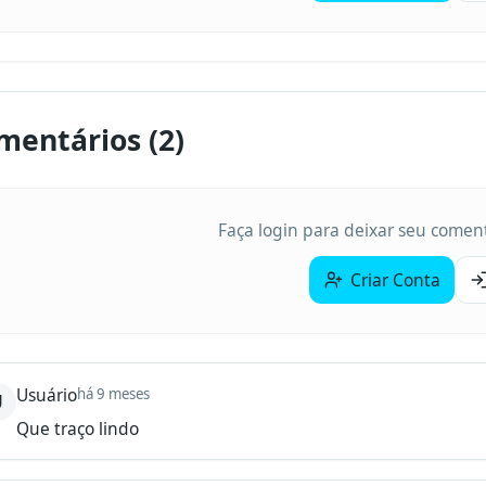
mentários (
2
)
Faça login para deixar seu coment
Criar Conta
Usuário
há 9 meses
U
Que traço lindo 