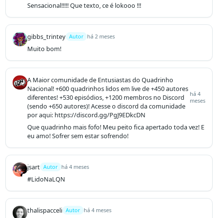
Sensacional!!!!! Que texto, ce é lokooo !!!
gibbs_trintey
Autor
há 2 meses
Muito bom!
A Maior comunidade de Entusiastas do Quadrinho
Nacional! +600 quadrinhos lidos em live de +450 autores
há 4
diferentes! +530 episódios, +1200 membros no Discord
meses
(sendo +650 autores)! Acesse o discord da comunidade
por aqui: https://discord.gg/PgJ9EDkcDN
Que quadrinho mais fofo! Meu peito fica apertado toda vez! E 
eu amo! Sofrer sem estar sofrendo!
jsart
Autor
há 4 meses
#LidoNaLQN
thalispacceli
Autor
há 4 meses