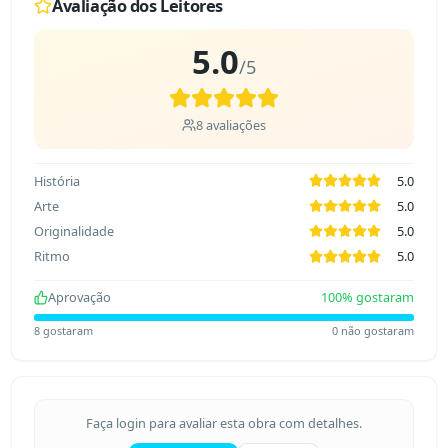
Avaliação dos Leitores
5.0
/5
8
avaliações
História
5.0
Arte
5.0
Originalidade
5.0
Ritmo
5.0
Aprovação
100
% gostaram
8
gostaram
0
não gostaram
Faça login para avaliar esta obra com detalhes.