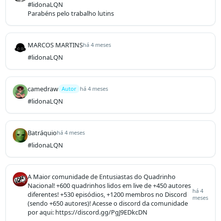
#lidonaLQN

Parabéns pelo trabalho lutins
MARCOS MARTINS
há 4 meses
#lidonaLQN
camedraw
Autor
há 4 meses
#lidonaLQN
Batráquio
há 4 meses
#lidonaLQN
A Maior comunidade de Entusiastas do Quadrinho
Nacional! +600 quadrinhos lidos em live de +450 autores
há 4
diferentes! +530 episódios, +1200 membros no Discord
meses
(sendo +650 autores)! Acesse o discord da comunidade
por aqui: https://discord.gg/PgJ9EDkcDN