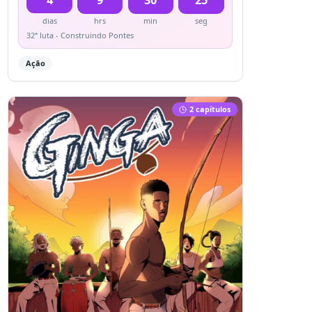
dias
hrs
min
seg
32ª luta - Construindo Pontes
Ação
2
capítulo
s