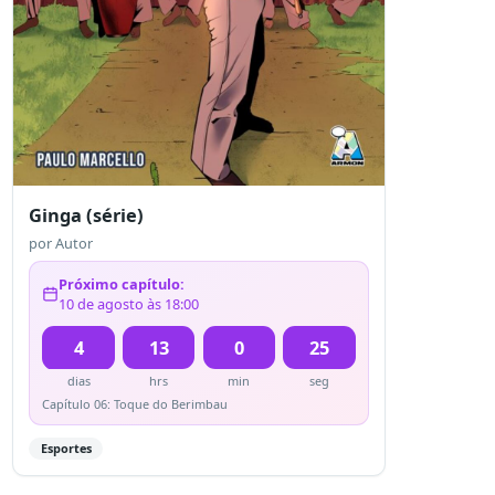
Ginga (série)
por
Autor
Próximo capítulo:
10 de agosto às 18:00
4
13
0
25
dias
hrs
min
seg
Capítulo 06: Toque do Berimbau
Esportes