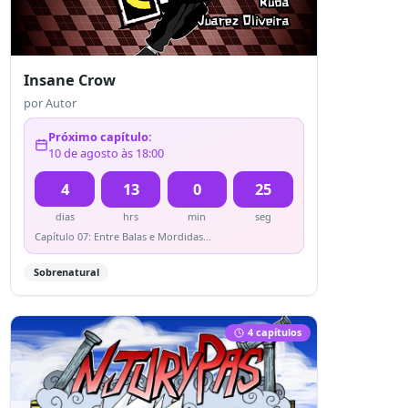
Insane Crow
por
Autor
Próximo capítulo:
10 de agosto às 18:00
4
13
0
25
dias
hrs
min
seg
Capítulo 07: Entre Balas e Mordidas...
Sobrenatural
4
capítulo
s