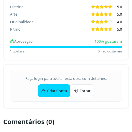
História
5.0
Arte
5.0
Originalidade
4.0
Ritmo
5.0
Aprovação
100
% gostaram
1
gostaram
0
não gostaram
Faça login para avaliar esta obra com detalhes.
Criar Conta
Entrar
Comentários (
0
)