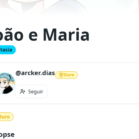
oão e Maria
tasia
@arcker.dias
Ouro
Seguir
Ouro
opse