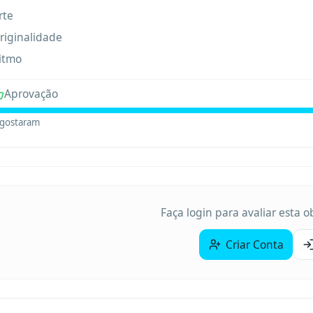
rte
riginalidade
itmo
Aprovação
gostaram
Faça login para avaliar esta 
Criar Conta