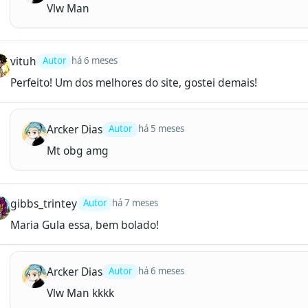
Vlw Man
vituh
Autor
há 6 meses
Perfeito! Um dos melhores do site, gostei demais!
Arcker Dias
Autor
há 5 meses
Mt obg amg
gibbs_trintey
Autor
há 7 meses
Maria Gula essa, bem bolado!
Arcker Dias
Autor
há 6 meses
Vlw Man kkkk