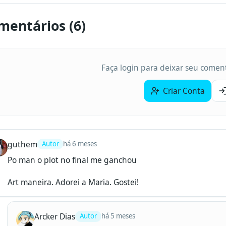
mentários (
6
)
Faça login para deixar seu coment
Criar Conta
guthem
Autor
há 6 meses
Po man o plot no final me ganchou

Art maneira. Adorei a Maria. Gostei!
Arcker Dias
Autor
há 5 meses