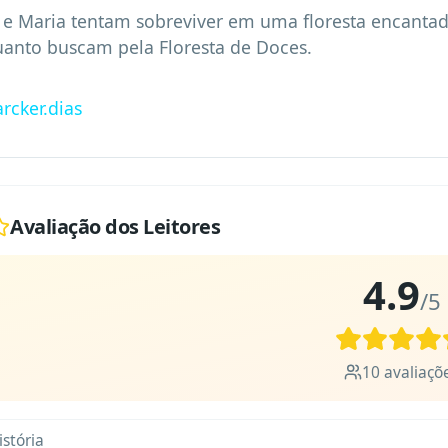
 e Maria tentam sobreviver em uma floresta encantada 
anto buscam pela Floresta de Doces.
arcker.dias
Avaliação dos Leitores
4.9
/5
10
avaliaçõ
istória