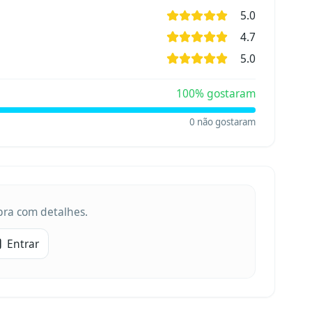
5.0
4.7
5.0
100
% gostaram
0
não gostaram
obra com detalhes.
Entrar