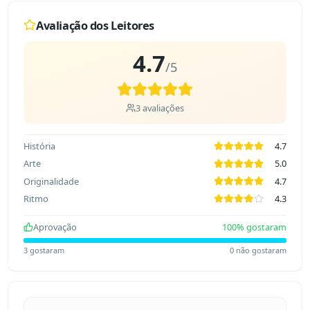
Avaliação dos Leitores
4.7
/5
3
avaliações
História
4.7
Arte
5.0
Originalidade
4.7
Ritmo
4.3
Aprovação
100
% gostaram
3
gostaram
0
não gostaram