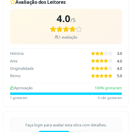
Avaliação dos Leitores
4.0
/5
1
avaliação
História
3.0
Arte
4.0
Originalidade
4.0
Ritmo
5.0
Aprovação
100
% gostaram
1
gostaram
0
não gostaram
Faça login para avaliar esta obra com detalhes.