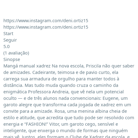
https://www.instagram.com/deni.ortiz15

https://www.instagram.com/deni.ortiz15

Start

Seguir

5.0

(1 avaliação)

Sinopse

Mangá manual xadrez Na nova escola, Priscila não quer saber 
de amizades. Cadeirante, teimosa e de pavio curto, ela 
carrega sua armadura de orgulho para manter todos à 
distância. Mas tudo muda quando cruza o caminho da 
enigmática Professora Andreia, que vê nela um potencial 
oculto — e de três alunos nada convencionais: Eugene, um 
garoto alegre que transforma cada jogada de xadrez em um 
convite para a amizade. Rosa, uma menina albina cheia de 
estilo e atitude, que acredita que tudo pode ser resolvido com 
energia e “FASHION!” Vitor, um garoto cego, sensível e 
inteligente, que enxerga o mundo de formas que ninguém 
mais vê. Juntos, eles formam o Clube de Xadrez da escola, e 