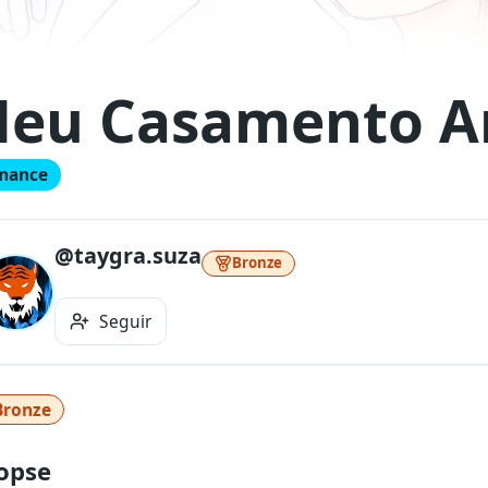
eu Casamento A
mance
@taygra.suza
Bronze
Seguir
Bronze
opse