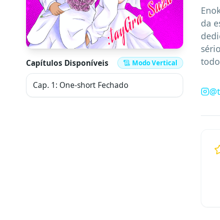
Enok
da e
dedi
séri
todo
Capítulos Disponíveis
Modo Vertical
Cap.
1
:
One-short Fechado
@