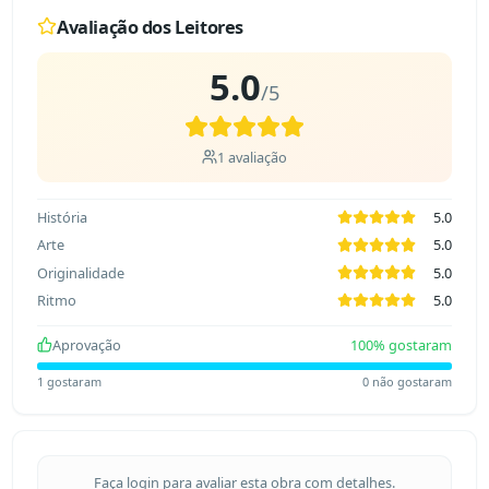
Avaliação dos Leitores
5.0
/5
1
avaliação
História
5.0
Arte
5.0
Originalidade
5.0
Ritmo
5.0
Aprovação
100
% gostaram
1
gostaram
0
não gostaram
Faça login para avaliar esta obra com detalhes.