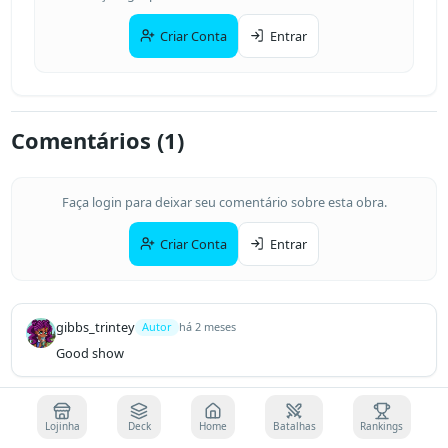
Criar Conta
Entrar
Comentários (
1
)
Faça login para deixar seu comentário sobre esta obra.
Criar Conta
Entrar
gibbs_trintey
Autor
há 2 meses
Good show
Lojinha
Deck
Home
Batalhas
Rankings