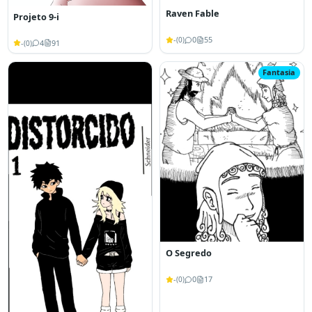
Raven Fable
Projeto 9-i
-
0
55
(
0
)
-
4
91
(
0
)
Fantasia
O Segredo
-
0
17
(
0
)