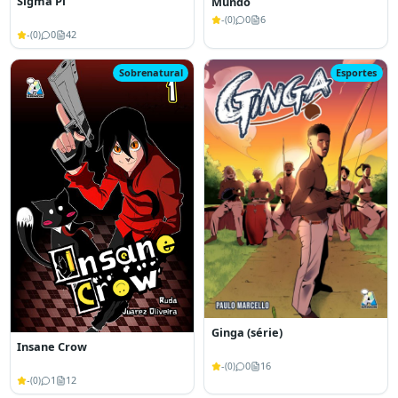
Sigma Pi
Mundo
-
0
6
(
0
)
-
0
42
(
0
)
Sobrenatural
Esportes
Ginga (série)
Insane Crow
-
0
16
(
0
)
-
1
12
(
0
)