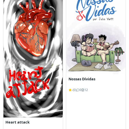
Nossas Dívidas
-
0
12
(
0
)
Heart attack