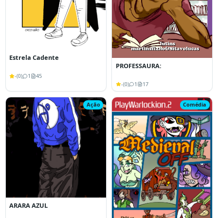
Estrela Cadente
PROFESSAURA:
-
1
45
(
0
)
-
1
17
(
0
)
Ação
Comédia
ARARA AZUL