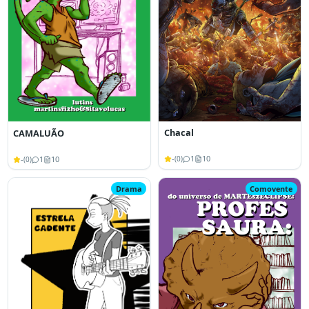
Chacal
CAMALUÃO
-
1
10
-
1
10
(
0
)
(
0
)
Drama
Comovente