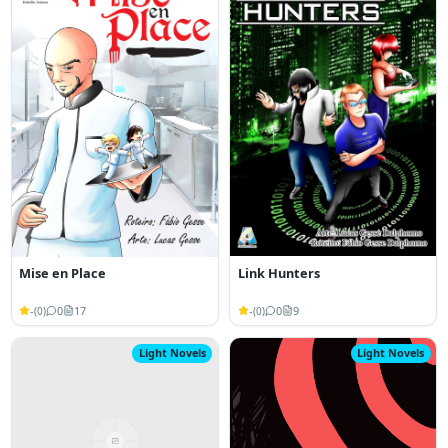
Link Hunters
Mise en Place
-
0
9
-
0
17
(
0
)
(
0
)
Light Novels
Light Novels