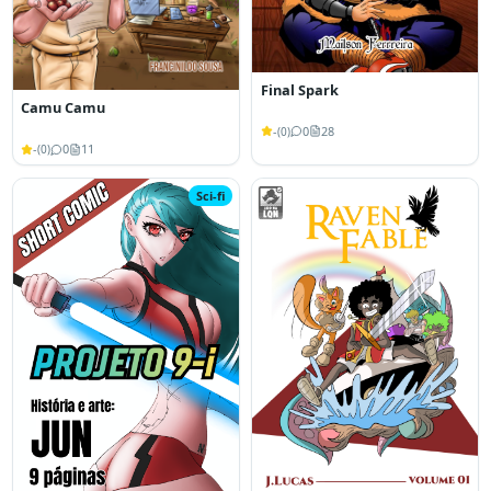
Final Spark
Camu Camu
-
0
28
(
0
)
-
0
11
(
0
)
Sci-fi