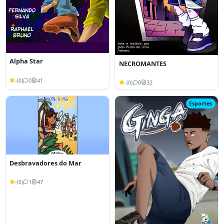
Alpha Star
NECROMANTES
-
0
41
(
0
)
-
0
32
(
0
)
Esportes
Desbravadores do Mar
-
1
47
(
0
)