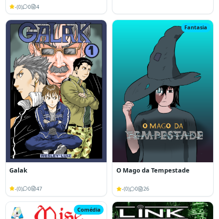
-
0
4
(
0
)
Fantasia
Galak
O Mago da Tempestade
-
0
47
-
0
26
(
0
)
(
0
)
Comédia