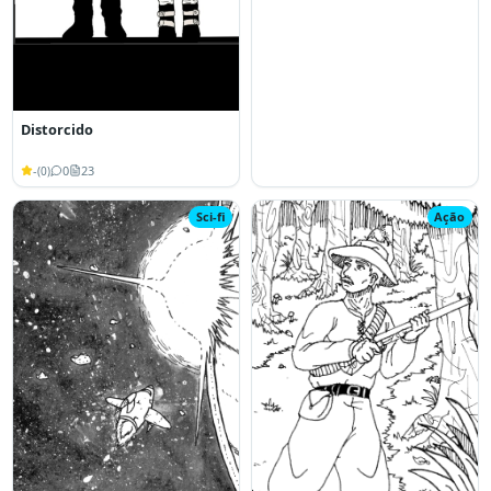
Distorcido
-
0
23
(
0
)
Sci-fi
Ação