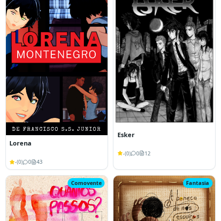
Esker
Lorena
-
0
12
(
0
)
-
0
43
(
0
)
Comovente
Fantasia