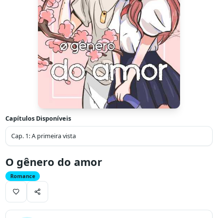
Capítulos Disponíveis
Cap.
1
:
A primeira vista
O gênero do amor
Romance