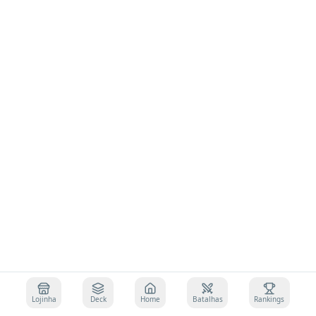
Lojinha
Deck
Home
Batalhas
Rankings