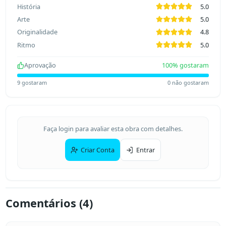
História
5.0
Arte
5.0
Originalidade
4.8
Ritmo
5.0
Aprovação
100
% gostaram
9
gostaram
0
não gostaram
Faça login para avaliar esta obra com detalhes.
Criar Conta
Entrar
Comentários (
4
)