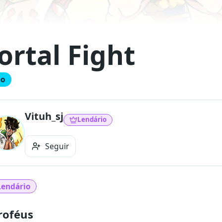
ortal Fight
ão
Vituh_sj
Lendário
Seguir
Lendário
roféus