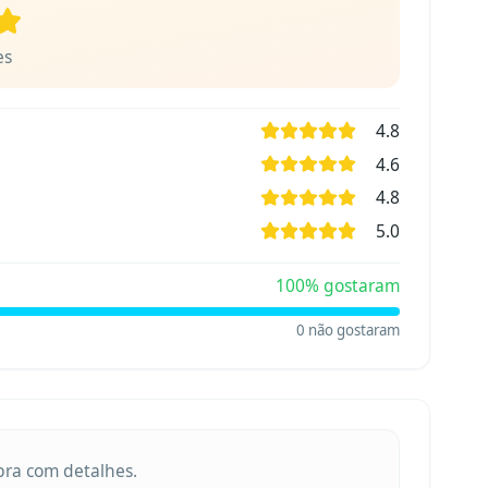
es
4.8
4.6
4.8
5.0
100
% gostaram
0
não gostaram
obra com detalhes.