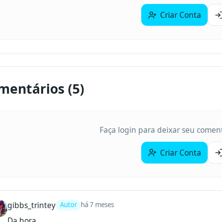
Criar Conta
mentários (
5
)
Faça login para deixar seu coment
Criar Conta
gibbs_trintey
Autor
há 7 meses
Da hora