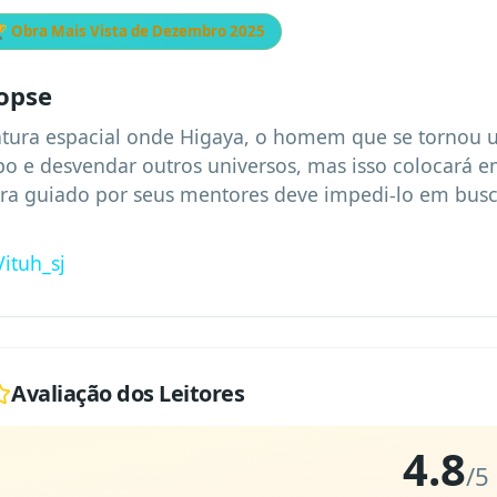
 Obra Mais Vista de
Dezembro 2025
opse
tura espacial onde Higaya, o homem que se tornou 
o e desvendar outros universos, mas isso colocará em 
ra guiado por seus mentores deve impedi-lo em busc
Vituh_sj
Avaliação dos Leitores
4.8
/5