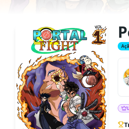
P
Aç
T