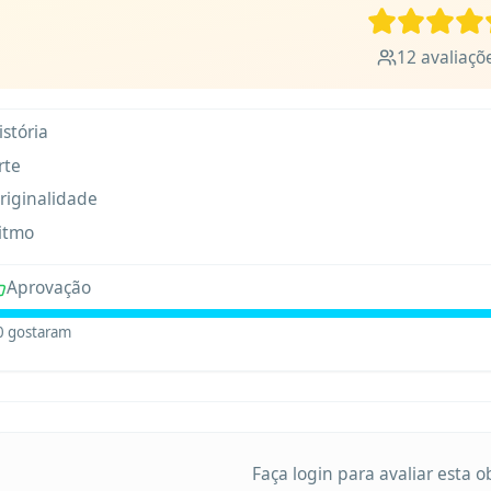
12
avaliaçõ
istória
rte
riginalidade
itmo
Aprovação
0
gostaram
Faça login para avaliar esta 