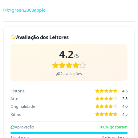
@
green2008apple
Avaliação dos Leitores
4.2
/5
2
avaliações
História
4.5
Arte
3.5
Originalidade
4.0
Ritmo
4.5
Aprovação
100
% gostaram
1
gostaram
0
não gostaram