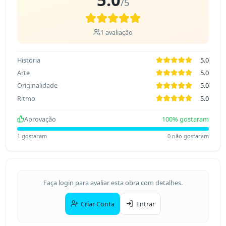
/5
1
avaliação
História
5.0
Arte
5.0
Originalidade
5.0
Ritmo
5.0
Aprovação
100
% gostaram
1
gostaram
0
não gostaram
Faça login para avaliar esta obra com detalhes.
Criar Conta
Entrar