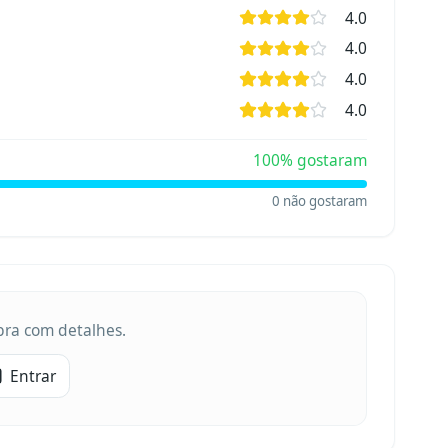
4.0
4.0
4.0
4.0
100
% gostaram
0
não gostaram
obra com detalhes.
Entrar