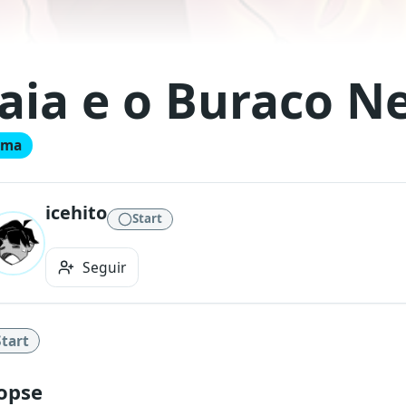
aia e o Buraco N
ama
icehito
Start
Seguir
Start
opse