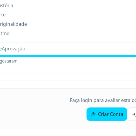
istória
rte
riginalidade
itmo
Aprovação
gostaram
Faça login para avaliar esta 
Criar Conta