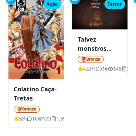
Ação
Terror
Talvez
monstros
existam
Bronze
4.5
16
146
3,5
(
11
)
Colatino Caça-
Tretas
or
Bronze
5
10
179
1,694
(
4
)
3