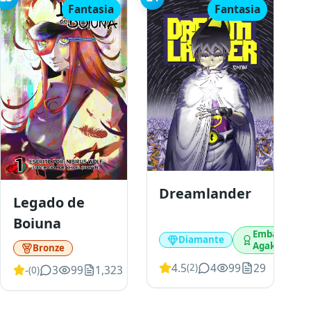
Fantasia
Fantasia
82
Dreamlander
Legado de
Boiuna
Embaixador
Diamante
Agakê
Bronze
4.5
4
99
29
(
2
)
-
3
99
1,323
(
0
)