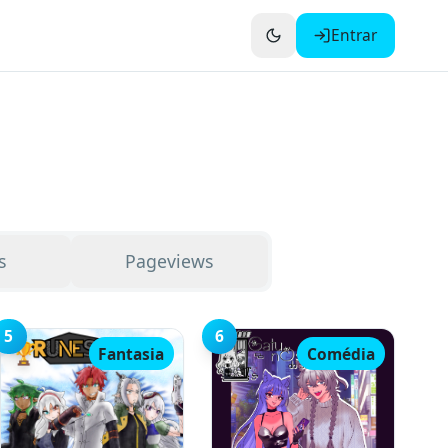
Entrar
s
Pageviews
5
6
🏆
Fantasia
Comédia