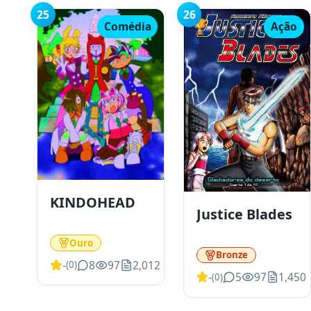
25
26
🏆
Comédia
Ação
KINDOHEAD
Justice Blades
Ouro
Bronze
-
8
97
2,012
(
0
)
-
5
97
1,450
(
0
)