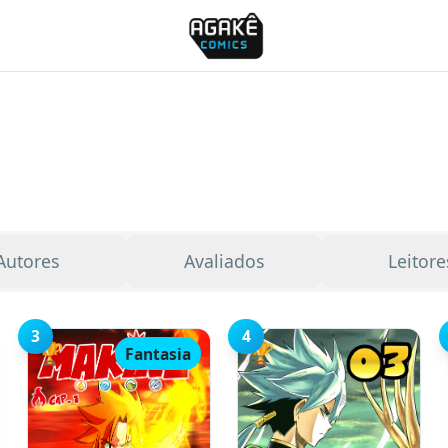
Autores
Avaliados
Leitore
3
4
🏆
🏆
Fantasia