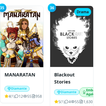
35
36
Drama
Blackout
MANARATAN
Stories
Diamante
Embaixador
Diamante
Agakê
4
12
55
958
(
1
)
5
4
55
1,630
(
1
)