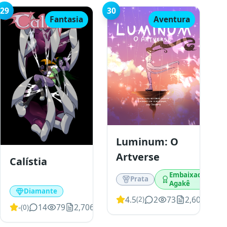
29
30
Fantasia
Aventura
Luminum: O
Artverse
Calístia
Embaixador
Prata
or
Agakê
Diamante
4.5
2
73
2,603
(
2
)
-
14
79
2,706
(
0
)