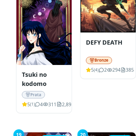
DEFY DEATH
Bronze
5
2
294
385
(
4
)
Tsuki no
kodomo
Prata
5
4
311
2,898
(
1
)
19
20