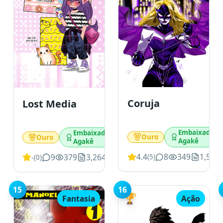
Coruja
Lost Media
or
Embaixador
Embaixador
Ouro
Ouro
Agakê
Agakê
276
4.4
8
349
1,567
-
9
379
3,264
(
5
)
(
0
)
15
16
🏆
Fantasia
Ação