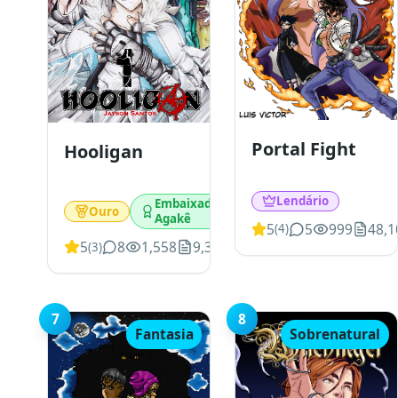
Portal Fight
Hooligan
Lendário
Embaixador
Ouro
Agakê
5
5
999
48,1
(
4
)
5
8
1,558
9,359
(
3
)
7
8
Fantasia
Sobrenatural