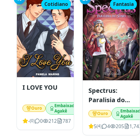
Cotidiano
Fantasia
I LOVE YOU
Spectrus:
Paralisia do
Embaixador
sono
Ouro
Embaixad
Agakê
Ouro
Agakê
-
0
212
787
(
0
)
5
4
205
1,74
(
4
)