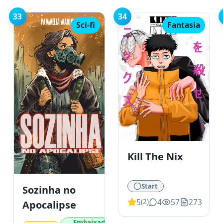
33
34
Sci-fi
Fantasia
Kill The Nix
Start
Sozinha no
5
4
57
273
(
2
)
Apocalipse
Embaixador