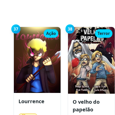
37
38
Ação
Terror
Lourrence
O velho do
papelão