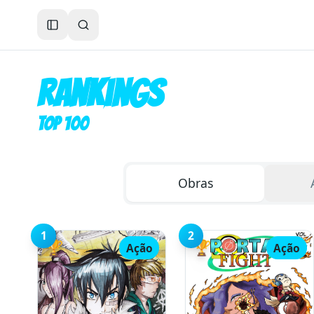
Toggle Sidebar
Rankings
TOP 100
Obras
1
2
🏆
🏆
Ação
Ação