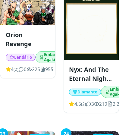
Orion
Revenge
Embaixador
Lendário
Agakê
Nyx: And The
4
0
225
955
(
2
)
Eternal Night
Journey
Embaixador
Diamante
Agakê
4.5
3
219
2,257
(
2
)
23
24