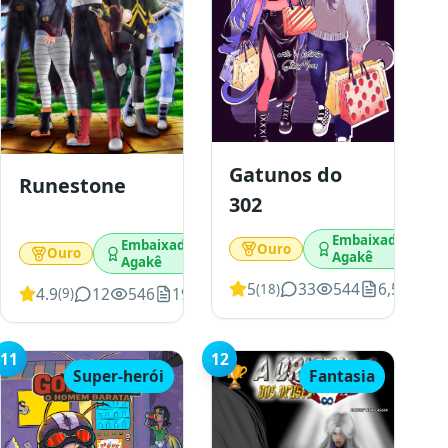
Gatunos do
Runestone
302
Embaixador
Embaixador
Ouro
Ouro
Agakê
Agakê
2
5
33
544
6,510
(
18
)
4.9
12
546
19,056
(
9
)
11
12
🏆
Super-herói
Fantasia