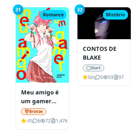
31
32
Romance
Mistério
CONTOS DE
BLAKE
Start
5
5
59
97
(
6
)
Meu amigo é
um gamer
(oneshot)
Bronze
-
6
72
1,476
(
0
)