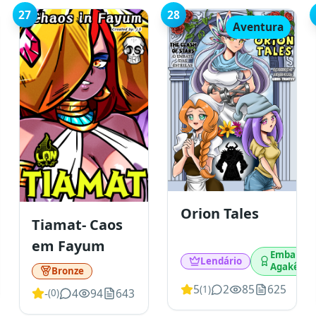
27
28
Aventura
Orion Tales
Tiamat- Caos
em Fayum
Embaixad
Lendário
Agakê
Bronze
5
2
85
625
(
1
)
-
4
94
643
(
0
)