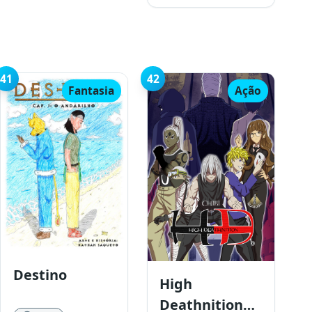
41
42
Fantasia
Ação
Destino
High
Deathnition