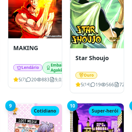
MAKING
Star Shoujo
Embaixador
Lendário
Agakê
Ouro
01
5
20
883
9,024
(
7
)
5
19
566
72,51
(
14
)
9
10
🏆
Cotidiano
Super-herói