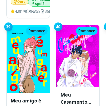
Ouro
Agakê
4.9
9
58
358
(
10
)
39
40
Romance
Romance
Meu
Meu amigo é
Casamento