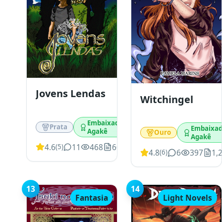
Jovens Lendas
Witchingel
Embaixador
Prata
Embaixad
Agakê
Ouro
Agakê
4.6
11
468
609
(
5
)
4.8
6
397
1,
(
6
)
13
14
Fantasia
Light Novels