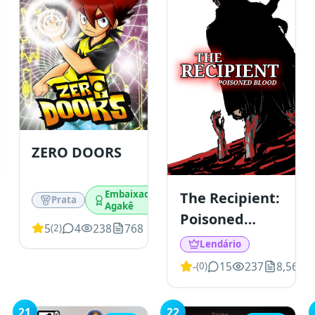
ZERO DOORS
Embaixador
The Recipient:
Prata
Agakê
Poisoned
5
4
238
768
(
2
)
Blood
Lendário
-
15
237
8,567
(
0
)
21
22