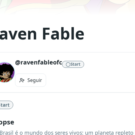
aven Fable
@ravenfableofc
Start
Seguir
Start
opse
 Brasil é o mundo dos seres vivos: um planeta repleto