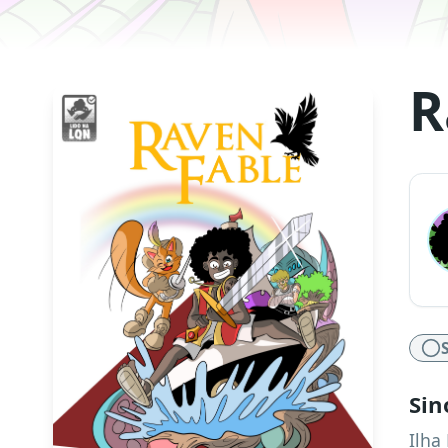
R
Sin
Ilha