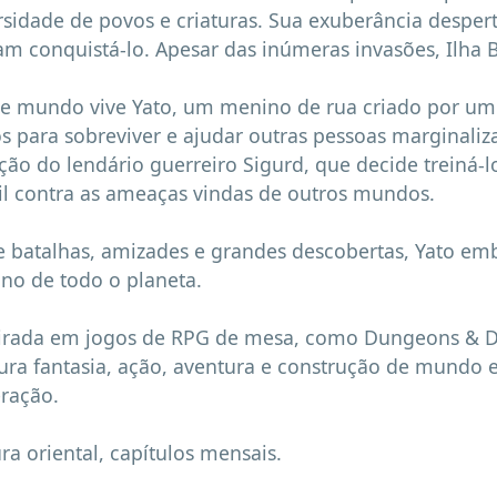
rsidade de povos e criaturas. Sua exuberância desper
am conquistá-lo. Apesar das inúmeras invasões, Ilha Br
e mundo vive Yato, um menino de rua criado por um
os para sobreviver e ajudar outras pessoas marginali
ção do lendário guerreiro Sigurd, que decide treiná-l
il contra as ameaças vindas de outros mundos.

e batalhas, amizades e grandes descobertas, Yato e
ino de todo o planeta.

irada em jogos de RPG de mesa, como Dungeons & Dra
ura fantasia, ação, aventura e construção de mundo 
ração.

ura oriental, capítulos mensais.