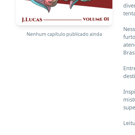
dive
tent
Ness
Nenhum capítulo publicado ainda
furt
aten
Bras
Entr
dest
Insp
mist
supe
Leit