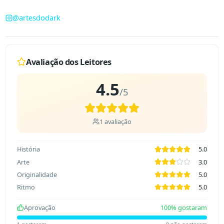
@
artesdodark
Avaliação dos Leitores
4.5
/5
1
avaliação
História
5.0
Arte
3.0
Originalidade
5.0
Ritmo
5.0
Aprovação
100
% gostaram