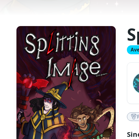
S
Ave
Sin