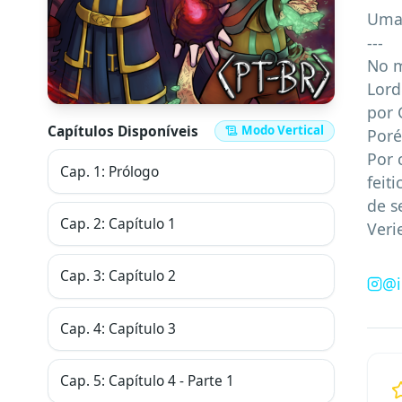
Uma 
---

No m
Lord
por 
Capítulos Disponíveis
Modo Vertical
Poré
Por 
Cap.
1
:
Prólogo
feit
de s
Cap.
2
:
Capítulo 1
Veri
Cap.
3
:
Capítulo 2
@
Cap.
4
:
Capítulo 3
Cap.
5
:
Capítulo 4 - Parte 1