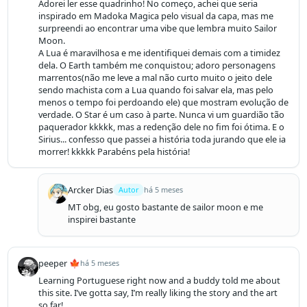
Adorei ler esse quadrinho! No começo, achei que seria 
inspirado em Madoka Magica pelo visual da capa, mas me 
surpreendi ao encontrar uma vibe que lembra muito Sailor 
Moon.

A Lua é maravilhosa e me identifiquei demais com a timidez 
dela. O Earth também me conquistou; adoro personagens 
marrentos(não me leve a mal não curto muito o jeito dele 
sendo machista com a Lua quando foi salvar ela, mas pelo 
menos o tempo foi perdoando ele) que mostram evolução de 
verdade. O Star é um caso à parte. Nunca vi um guardião tão 
paquerador kkkkk, mas a redenção dele no fim foi ótima. E o 
Sirius... confesso que passei a história toda jurando que ele ia 
morrer! kkkkk Parabéns pela história!
Arcker Dias
Autor
há 5 meses
MT obg, eu gosto bastante de sailor moon e me 
inspirei bastante
peeper 🍁
há 5 meses
Learning Portuguese right now and a buddy told me about 
this site. I’ve gotta say, I’m really liking the story and the art 
so far!