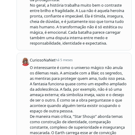
No geral, a história trabalha muito bem o contraste 
entre brilho e fragilidade. A Lua não é aquela heroína 
pronta, confiante e impecável. Ela é tímida, insegura, 
cheia de dúvidas, e é justamente isso que torna tudo 
mais humano. A transformação não é só estética ou 
mágica, é emocional. Cada batalha parece carregar 
também uma disputa interna entre medo e 
responsabilidade, identidade e expectativa.
CuriosoNaNet
há 5 meses
O interessante é como o universo mágico não anula 
os dilemas reais. A amizade com a Blair, os segredos, 
as mentiras para proteger quem ama, tudo isso pesa. 
A fantasia funciona quase como um espelho ampliado 
da adolescência. A fada, por exemplo, não é só uma 
ameaça externa; ela simboliza inveja, vazio e o desejo 
de ser o outro. É como se a obra perguntasse o que 
acontece quando alguém tenta existir ocupando o 
espaço de outra pessoa.

De maneira mais crítica, “Star Shoujo” aborda temas 
como construção de identidade, comparação 
constante, complexo de superioridade e insegurança 
mascarada. O Earth carrega esse ar de convicção 