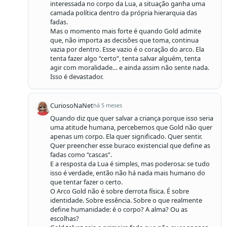
interessada no corpo da Lua, a situação ganha uma 
camada política dentro da própria hierarquia das 
fadas.

Mas o momento mais forte é quando Gold admite 
que, não importa as decisões que toma, continua 
vazia por dentro. Esse vazio é o coração do arco. Ela 
tenta fazer algo “certo”, tenta salvar alguém, tenta 
agir com moralidade… e ainda assim não sente nada. 
Isso é devastador.
CuriosoNaNet
há 5 meses
Quando diz que quer salvar a criança porque isso seria 
uma atitude humana, percebemos que Gold não quer 
apenas um corpo. Ela quer significado. Quer sentir. 
Quer preencher esse buraco existencial que define as 
fadas como “cascas”.

E a resposta da Lua é simples, mas poderosa: se tudo 
isso é verdade, então não há nada mais humano do 
que tentar fazer o certo.

O Arco Gold não é sobre derrota física. É sobre 
identidade. Sobre essência. Sobre o que realmente 
define humanidade: é o corpo? A alma? Ou as 
escolhas?
