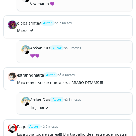
Vlw manin 💜
gibbs_trintey
Autor
há 7 meses
Maneiro!
Arcker Dias
Autor
há 6 meses
💜💜
estranhonauta
Autor
há 8 meses
Meu mano Arcker nunca erra. BRABO DEMAIS!!!!
Arcker Dias
Autor
há 8 meses
Tmj mano 
Bagul
Autor
há 9 meses
Essa obra toda é surreal!! Um trabalho de mestre que mostra 