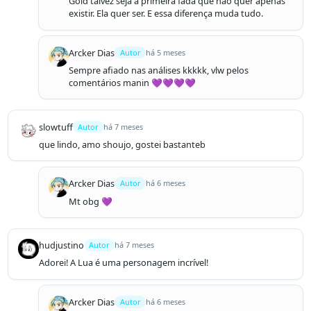
Gold talvez seja a primeira fada que não quer apenas 
existir. Ela quer ser. E essa diferença muda tudo.
Arcker Dias
Autor
há 5 meses
Sempre afiado nas análises kkkkk, vlw pelos 
comentários manin 💜💜💜💜
slowtuff
Autor
há 7 meses
que lindo, amo shoujo, gostei bastanteb
Arcker Dias
Autor
há 6 meses
Mt obg 💜
hudjustino
Autor
há 7 meses
Adorei! A Lua é uma personagem incrível!
Arcker Dias
Autor
há 6 meses