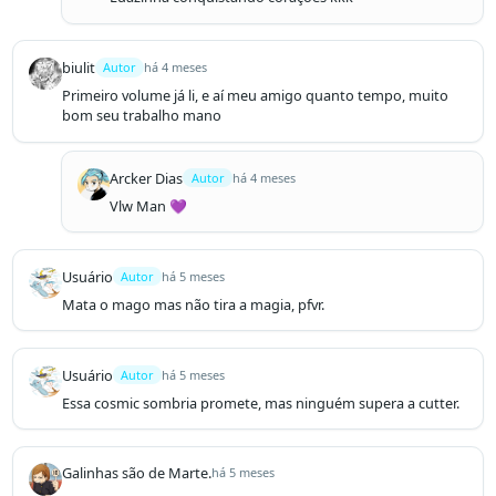
biulit
Autor
há 4 meses
Primeiro volume já li, e aí meu amigo quanto tempo, muito 
bom seu trabalho mano
Arcker Dias
Autor
há 4 meses
Vlw Man 💜
Usuário
Autor
há 5 meses
Mata o mago mas não tira a magia, pfvr.
Usuário
Autor
há 5 meses
Essa cosmic sombria promete, mas ninguém supera a cutter.
Galinhas são de Marte.
há 5 meses