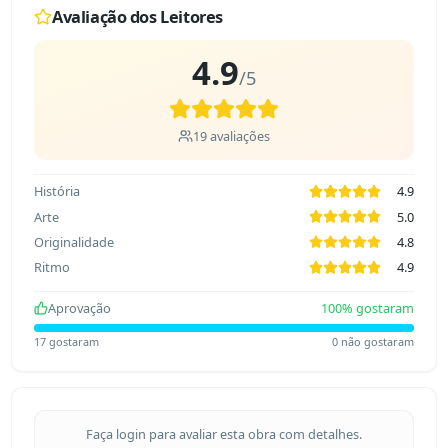
Avaliação dos Leitores
4.9
/5
19
avaliações
História
4.9
Arte
5.0
Originalidade
4.8
Ritmo
4.9
Aprovação
100
% gostaram
17
gostaram
0
não gostaram
Faça login para avaliar esta obra com detalhes.