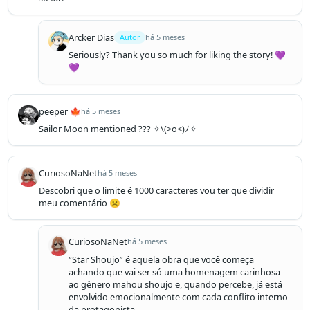
Arcker Dias
Autor
há 5 meses
Seriously? Thank you so much for liking the story! 💜
💜
peeper 🍁
há 5 meses
Sailor Moon mentioned ??? ✧⁠\⁠(⁠>⁠o⁠<⁠)⁠ﾉ⁠✧
CuriosoNaNet
há 5 meses
Descobri que o limite é 1000 caracteres vou ter que dividir 
meu comentário ☹️
CuriosoNaNet
há 5 meses
“Star Shoujo” é aquela obra que você começa 
achando que vai ser só uma homenagem carinhosa 
ao gênero mahou shoujo e, quando percebe, já está 
envolvido emocionalmente com cada conflito interno 
da protagonista.
