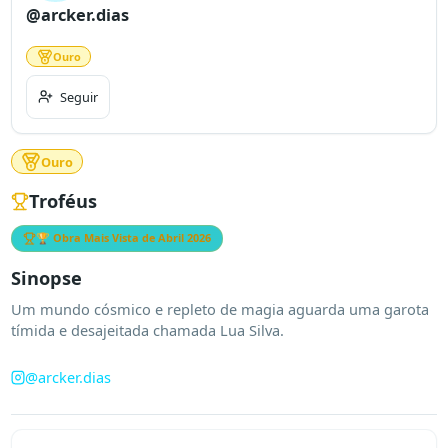
@arcker.dias
Ouro
Seguir
Ouro
Troféus
🏆 Obra Mais Vista de
Abril 2026
Sinopse
Um mundo cósmico e repleto de magia aguarda uma garota 
tímida e desajeitada chamada Lua Silva.
@
arcker.dias