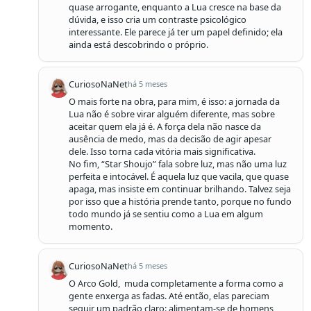
quase arrogante, enquanto a Lua cresce na base da 
dúvida, e isso cria um contraste psicológico 
interessante. Ele parece já ter um papel definido; ela 
ainda está descobrindo o próprio.
CuriosoNaNet
há 5 meses
O mais forte na obra, para mim, é isso: a jornada da 
Lua não é sobre virar alguém diferente, mas sobre 
aceitar quem ela já é. A força dela não nasce da 
ausência de medo, mas da decisão de agir apesar 
dele. Isso torna cada vitória mais significativa.

No fim, “Star Shoujo” fala sobre luz, mas não uma luz 
perfeita e intocável. É aquela luz que vacila, que quase 
apaga, mas insiste em continuar brilhando. Talvez seja 
por isso que a história prende tanto, porque no fundo 
todo mundo já se sentiu como a Lua em algum 
momento.
CuriosoNaNet
há 5 meses
O Arco Gold,  muda completamente a forma como a 
gente enxerga as fadas. Até então, elas pareciam 
seguir um padrão claro: alimentam-se de homens, 