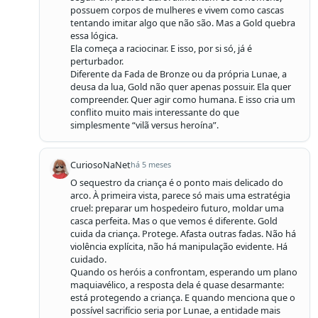
possuem corpos de mulheres e vivem como cascas 
tentando imitar algo que não são. Mas a Gold quebra 
essa lógica.

Ela começa a raciocinar. E isso, por si só, já é 
perturbador.

Diferente da Fada de Bronze ou da própria Lunae, a 
deusa da lua, Gold não quer apenas possuir. Ela quer 
compreender. Quer agir como humana. E isso cria um 
conflito muito mais interessante do que 
simplesmente “vilã versus heroína”.
CuriosoNaNet
há 5 meses
O sequestro da criança é o ponto mais delicado do 
arco. À primeira vista, parece só mais uma estratégia 
cruel: preparar um hospedeiro futuro, moldar uma 
casca perfeita. Mas o que vemos é diferente. Gold 
cuida da criança. Protege. Afasta outras fadas. Não há 
violência explícita, não há manipulação evidente. Há 
cuidado.

Quando os heróis a confrontam, esperando um plano 
maquiavélico, a resposta dela é quase desarmante: 
está protegendo a criança. E quando menciona que o 
possível sacrifício seria por Lunae, a entidade mais 