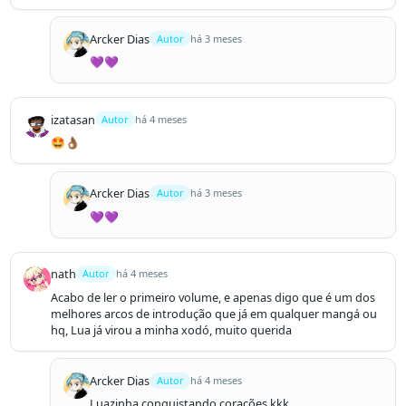
Arcker Dias
Autor
há 3 meses
💜💜
izatasan
Autor
há 4 meses
🤩👌🏾
Arcker Dias
Autor
há 3 meses
💜💜
nath
Autor
há 4 meses
Acabo de ler o primeiro volume, e apenas digo que é um dos 
melhores arcos de introdução que já em qualquer mangá ou 
hq, Lua já virou a minha xodó, muito querida
Arcker Dias
Autor
há 4 meses
Luazinha conquistando corações kkk