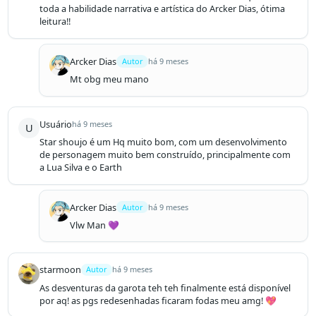
toda a habilidade narrativa e artística do Arcker Dias, ótima 
leitura!!
Arcker Dias
Autor
há 9 meses
Mt obg meu mano 
Usuário
há 9 meses
U
Star shoujo é um Hq muito bom, com um desenvolvimento 
de personagem muito bem construído, principalmente com 
a Lua Silva e o Earth
Arcker Dias
Autor
há 9 meses
Vlw Man 💜
starmoon
Autor
há 9 meses
As desventuras da garota teh teh finalmente está disponível 
por aq! as pgs redesenhadas ficaram fodas meu amg! 💖