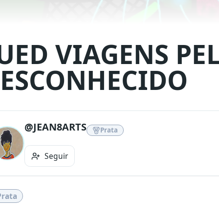
UED VIAGENS PE
ESCONHECIDO
@JEAN8ARTS
Prata
Seguir
Prata