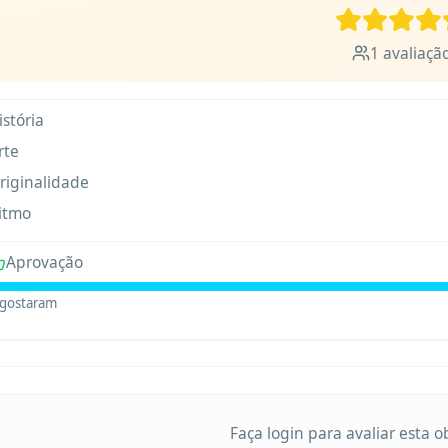
1
avaliaçã
istória
rte
riginalidade
itmo
Aprovação
gostaram
Faça login para avaliar esta 