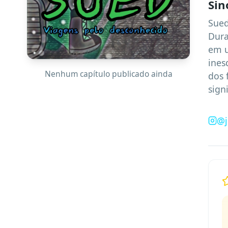
Sin
Sued
Dura
em u
ines
Nenhum capítulo publicado ainda
dos 
sign
@