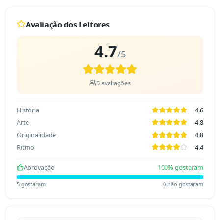
Avaliação dos Leitores
4.7
/5
5
avaliações
História
4.6
Arte
4.8
Originalidade
4.8
Ritmo
4.4
Aprovação
100
% gostaram
5
gostaram
0
não gostaram