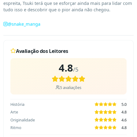
espreita, Tsuki terá que se esforçar ainda mais para lidar com 
tudo isso e descobrir que o pior ainda não chegou.
@
snake_manga
Avaliação dos Leitores
4.8
/5
5
avaliações
História
5.0
Arte
4.8
Originalidade
4.6
Ritmo
4.8