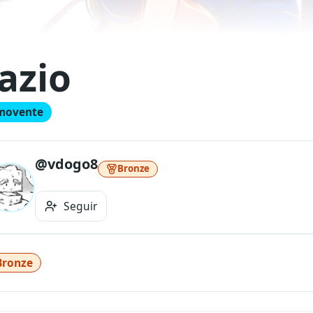
azio
movente
@vdogo8
Bronze
Seguir
Bronze