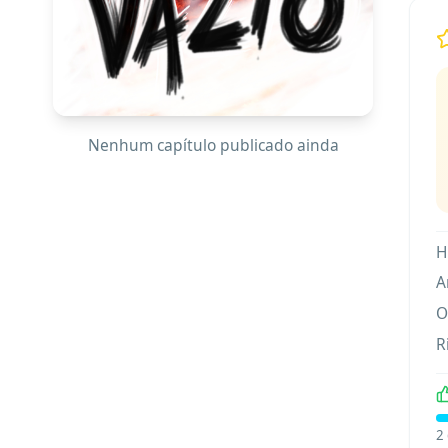
Nenhum capítulo publicado ainda
H
A
O
R
2