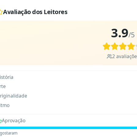
Avaliação dos Leitores
3.9
/5
2
avaliaçõe
istória
rte
riginalidade
itmo
Aprovação
gostaram