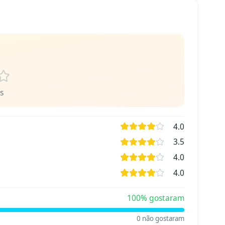
s
4.0
3.5
4.0
4.0
100
% gostaram
0
não gostaram