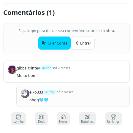
Comentários (
1
)
Faça login para deixar seu comentário sobre esta obra.
Criar Conta
Entrar
gibbs_trintey
Autor
há 2 meses
Muito bom!
eiko333
Autor
há 2 meses
obgg🩵🩵
Lojinha
Deck
Home
Batalhas
Rankings