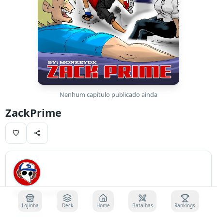
Nenhum capítulo publicado ainda
ZackPrime
@MonkeyDX0301
Lojinha
Deck
Home
Batalhas
Rankings
Prata