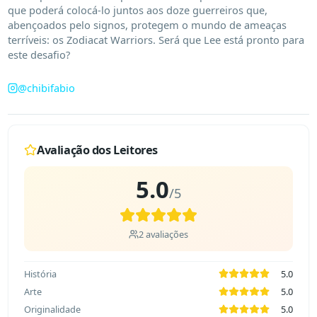
que poderá colocá-lo juntos aos doze guerreiros que, 
abençoados pelo signos, protegem o mundo de ameaças 
terríveis: os Zodiacat Warriors. Será que Lee está pronto para 
este desafio?
@
chibifabio
Avaliação dos Leitores
5.0
/5
2
avaliações
História
5.0
Arte
5.0
Originalidade
5.0